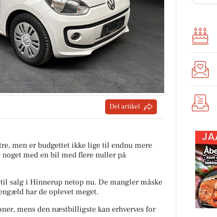
Del artikel
tre, men er budgettet ikke lige til endnu mere
e noget med en bil med flere nuller på
er til salg i Hinnerup netop nu. De mangler måske
 gengæld har de oplevet meget.
roner, mens den næstbilligste kan erhverves for