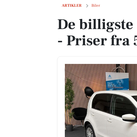
De billigste biler i Hinnerup - Priser f
ARTIKLER
Biler
De billigste
- Priser fra