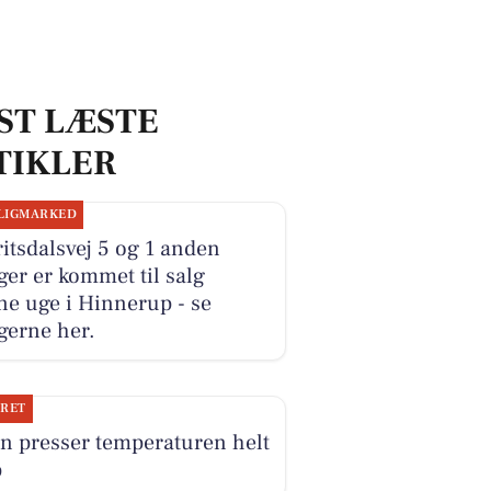
ST LÆSTE
TIKLER
LIGMARKED
itsdalsvej 5 og 1 anden
ger er kommet til salg
e uge i Hinnerup - se
gerne her.
JRET
n presser temperaturen helt
p