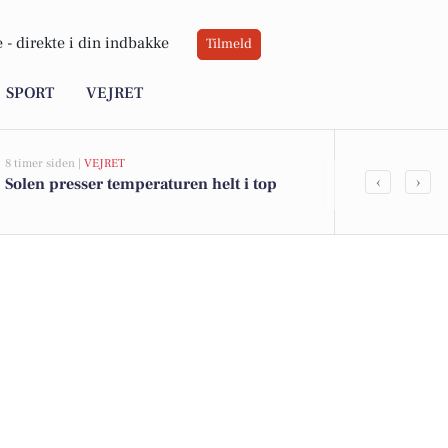
 -
direkte i din indbakke
Tilmeld
SPORT
VEJRET
8 timer siden |
VEJRET
20 timer siden |
‹
›
Solen presser temperaturen helt i top
Hinnerup Ga
koncert på 