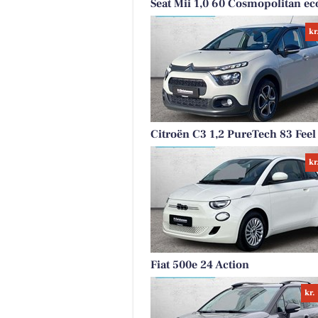
Seat Mii 1,0 60 Cosmopolitan ec
kr
Citroën C3 1,2 PureTech 83 Feel
kr
Fiat 500e 24 Action
kr.