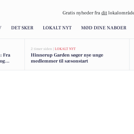
Gratis nyheder fra
dit
lokalområde
V
DET SKER
LOKALT NYT
MØD DINE NABOER
2 timer siden |
LOKALT NYT
: Fra
Hinnerup Garden søger nye unge
 og
medlemmer til sæsonstart