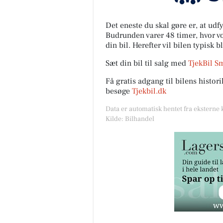
Det eneste du skal gøre er, at ud
Budrunden varer 48 timer, hvor vor
din bil. Herefter vil bilen typisk b
Sæt din bil til salg med
TjekBil S
Få gratis adgang til bilens histo
besøge
Tjekbil.dk
Data er automatisk hentet fra eksterne 
Kilde: Bilhandel