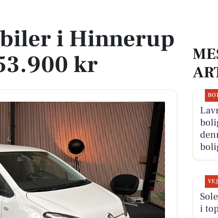
ra 53.900 kr
 biler i Hinnerup
ME
 53.900 kr
AR
BO
Lavr
boli
denn
boli
VE
Sole
i to