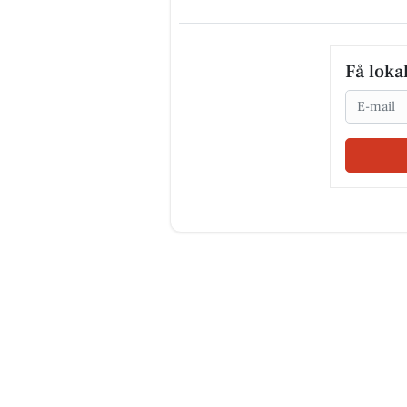
Få loka
Email