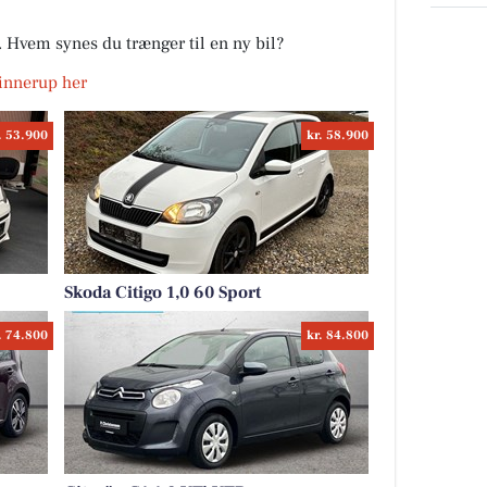
r. Hvem synes du trænger til en ny bil?
 Hinnerup her
. 53.900
kr. 58.900
Skoda Citigo 1,0 60 Sport
. 74.800
kr. 84.800