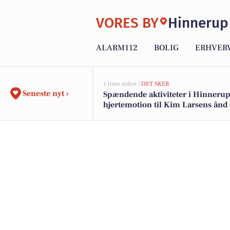
VORES BY
Hinnerup
ALARM112
BOLIG
ERHVER
1 time siden |
DET SKER
Seneste nyt ›
Spændende aktiviteter i Hinnerup
hjertemotion til Kim Larsens ånd
natkirkebesøg