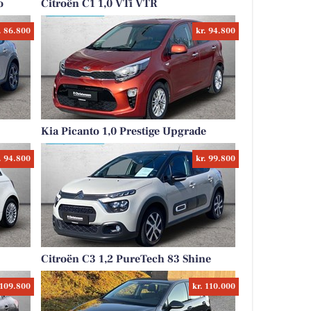
o
Citroën C1 1,0 VTi VTR
. 86.800
kr. 94.800
Kia Picanto 1,0 Prestige Upgrade
. 94.800
kr. 99.800
Citroën C3 1,2 PureTech 83 Shine
 109.800
kr. 110.000