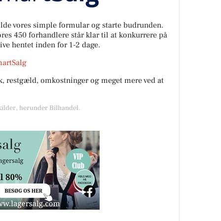
fylde vores simple formular og starte budrunden.
es 450 forhandlere står klar til at konkurrere på
live hentet inden for 1-2 dage.
martSalg
rik, restgæld, omkostninger og meget mere ved at
kilder, herunder Bilhandel.