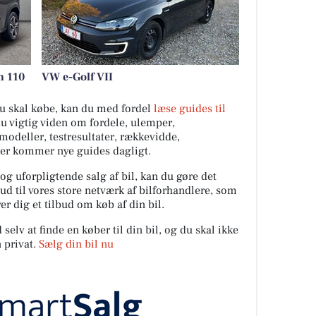
h 110
VW e-Golf VII
 du skal købe, kan du med fordel
læse guides til
du vigtig viden om fordele, ulemper,
ilmodeller, testresultater, rækkevidde,
Der kommer nye guides dagligt.
 og uforpligtende salg af bil, kan du gøre det
ud til vores store netværk af bilforhandlere, som
er dig et tilbud om køb af din bil.
elv at finde en køber til din bil, og du skal ikke
 privat.
Sælg din bil nu