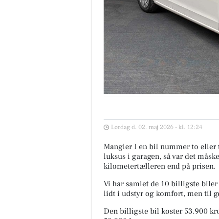
Lørdag d. 02. maj 2026 - kl. 12:24
Mangler I en bil nummer to eller 
luksus i garagen, så var det måsk
kilometertælleren end på prisen.
Vi har samlet de 10 billigste bil
lidt i udstyr og komfort, men til
Den billigste bil koster 53.900 k