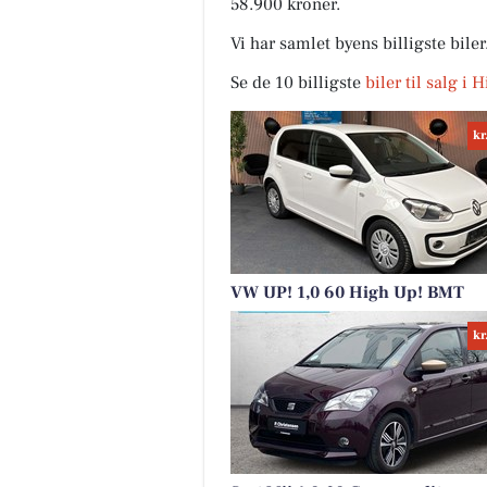
58.900 kroner.
Vi har samlet byens billigste bile
Se de 10 billigste
biler til salg i
kr
VW UP! 1,0 60 High Up! BMT
kr