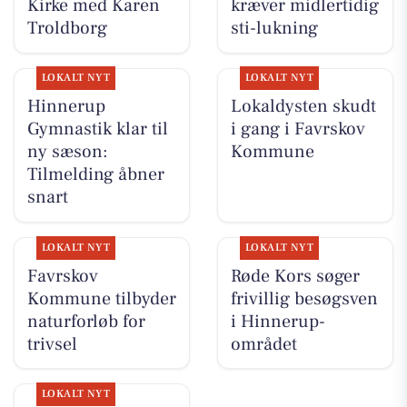
Kirke med Karen
kræver midlertidig
Troldborg
sti-lukning
LOKALT NYT
LOKALT NYT
Hinnerup
Lokaldysten skudt
Gymnastik klar til
i gang i Favrskov
ny sæson:
Kommune
Tilmelding åbner
snart
LOKALT NYT
LOKALT NYT
Favrskov
Røde Kors søger
Kommune tilbyder
frivillig besøgsven
naturforløb for
i Hinnerup-
trivsel
området
LOKALT NYT