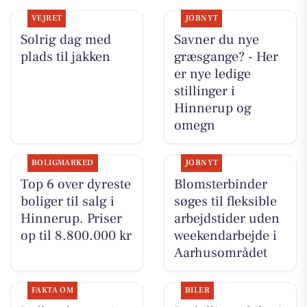
VEJRET
JOBNYT
Solrig dag med
Savner du nye
plads til jakken
græsgange? - Her
er nye ledige
stillinger i
Hinnerup og
omegn
BOLIGMARKED
JOBNYT
Top 6 over dyreste
Blomsterbinder
boliger til salg i
søges til fleksible
Hinnerup. Priser
arbejdstider uden
op til 8.800.000 kr
weekendarbejde i
Aarhusområdet
FAKTA OM
BILER