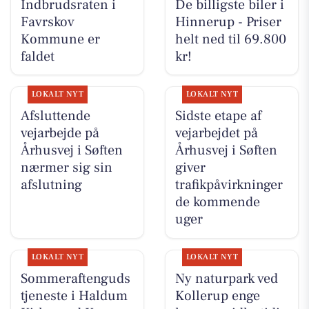
Indbrudsraten i
De billigste biler i
Favrskov
Hinnerup - Priser
Kommune er
helt ned til 69.800
faldet
kr!
LOKALT NYT
LOKALT NYT
Afsluttende
Sidste etape af
vejarbejde på
vejarbejdet på
Århusvej i Søften
Århusvej i Søften
nærmer sig sin
giver
afslutning
trafikpåvirkninger
de kommende
uger
LOKALT NYT
LOKALT NYT
Sommeraftenguds
Ny naturpark ved
tjeneste i Haldum
Kollerup enge