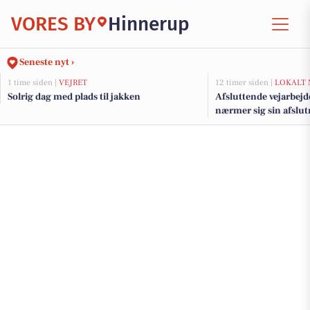
VORES BY
Hinnerup
Seneste nyt ›
1 time siden |
VEJRET
12 timer siden |
LOKALT 
Solrig dag med plads til jakken
Afsluttende vejarbejd
nærmer sig sin afslu