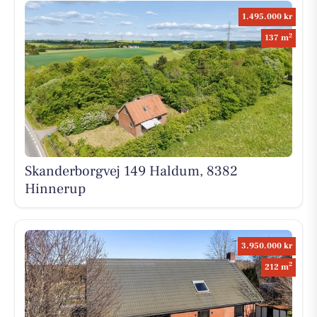
1.495.000 kr
2
137 m
Skanderborgvej 149 Haldum, 8382
Hinnerup
3.950.000 kr
2
212 m