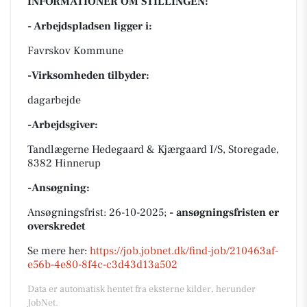
INFORMATIONER OM STILLINGEN:
- Arbejdspladsen ligger i:
Favrskov Kommune
-Virksomheden tilbyder:
dagarbejde
-Arbejdsgiver:
Tandlægerne Hedegaard & Kjærgaard I/S, Storegade,
8382 Hinnerup
-Ansøgning:
Ansøgningsfrist: 26-10-2025;
- ansøgningsfristen er
overskredet
Se mere her:
https://job.jobnet.dk/find-job/210463af-
e56b-4e80-8f4c-c3d43d13a502
Data er automatisk hentet fra eksterne kilder, herunder
JobNet.