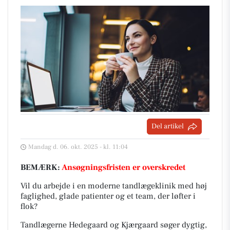
Del artikel
Mandag d. 06. okt. 2025 - kl. 11:04
BEMÆRK:
Ansøgningsfristen er overskredet
Vil du arbejde i en moderne tandlægeklinik med høj
faglighed, glade patienter og et team, der løfter i
flok?
Tandlægerne Hedegaard og Kjærgaard søger dygtig,