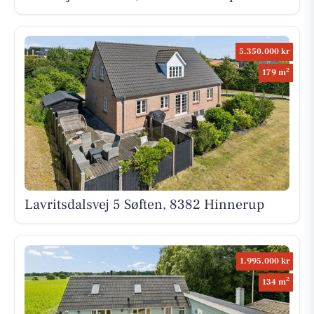
5.350.000 kr
2
179 m
Lavritsdalsvej 5 Søften, 8382 Hinnerup
1.995.000 kr
2
134 m