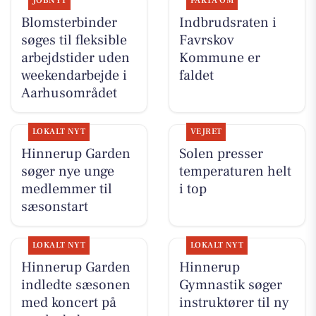
JOBNYT
FAKTA OM
Blomsterbinder
Indbrudsraten i
søges til fleksible
Favrskov
arbejdstider uden
Kommune er
weekendarbejde i
faldet
Aarhusområdet
LOKALT NYT
VEJRET
Hinnerup Garden
Solen presser
søger nye unge
temperaturen helt
medlemmer til
i top
sæsonstart
LOKALT NYT
LOKALT NYT
Hinnerup Garden
Hinnerup
indledte sæsonen
Gymnastik søger
med koncert på
instruktører til ny