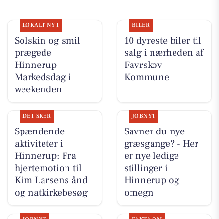
LOKALT NYT
BILER
Solskin og smil
10 dyreste biler til
prægede
salg i nærheden af
Hinnerup
Favrskov
Markedsdag i
Kommune
weekenden
DET SKER
JOBNYT
Spændende
Savner du nye
aktiviteter i
græsgange? - Her
Hinnerup: Fra
er nye ledige
hjertemotion til
stillinger i
Kim Larsens ånd
Hinnerup og
og natkirkebesøg
omegn