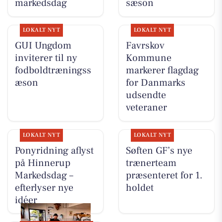
markedsdag
sæson
LOKALT NYT
LOKALT NYT
GUI Ungdom
Favrskov
inviterer til ny
Kommune
fodboldtræningss
markerer flagdag
æson
for Danmarks
udsendte
veteraner
LOKALT NYT
LOKALT NYT
Ponyridning aflyst
Søften GF’s nye
på Hinnerup
trænerteam
Markedsdag –
præsenteret for 1.
efterlyser nye
holdet
idéer