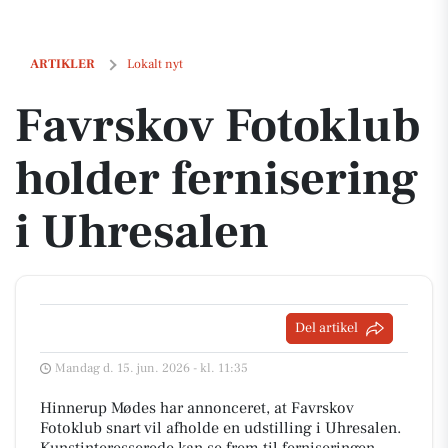
Favrskov Fotoklub holder fernisering i Uhresalen
ARTIKLER
Lokalt nyt
Favrskov Fotoklub
holder fernisering
i Uhresalen
Del artikel
Mandag d. 15. jun. 2026 - kl. 11:35
Hinnerup Mødes har annonceret, at Favrskov
Fotoklub snart vil afholde en udstilling i Uhresalen.