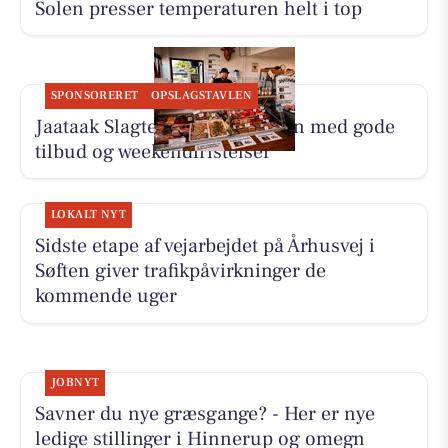
Solen presser temperaturen helt i top
SPONSORERET
OPSLAGSTAVLEN
Jaataak Slagteren fylder disken med gode
tilbud og weekendfristelser
LOKALT NYT
Sidste etape af vejarbejdet på Århusvej i
Søften giver trafikpåvirkninger de
kommende uger
JOBNYT
Savner du nye græsgange? - Her er nye
ledige stillinger i Hinnerup og omegn