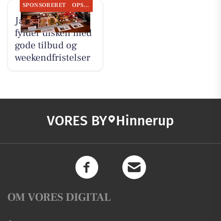
SPONSORERET
OPSLAGSTAVLEN
Jaataak Slagteren
fylder disken med
gode tilbud og
weekendfristelser
VORES BY
Hinnerup
OM VORES DIGITAL