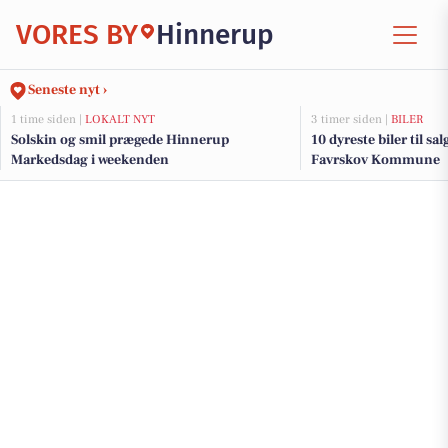
VORES BY
Hinnerup
Seneste nyt ›
1 time siden |
LOKALT NYT
3 timer siden |
BILER
Solskin og smil prægede Hinnerup
10 dyreste biler til sa
Markedsdag i weekenden
Favrskov Kommune