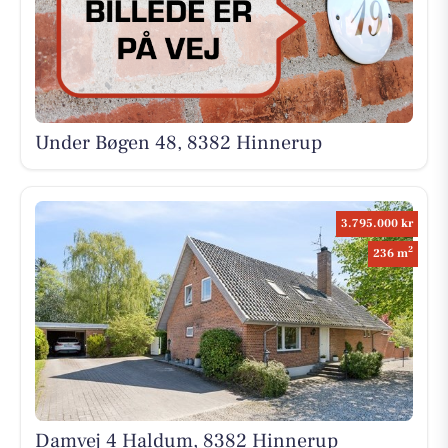
Under Bøgen 48, 8382 Hinnerup
3.795.000 kr
2
236 m
Damvej 4 Haldum, 8382 Hinnerup