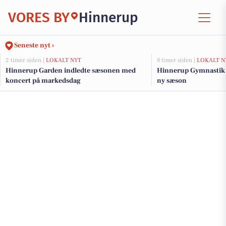
VORES BY
Hinnerup
Seneste nyt ›
2 timer siden |
LOKALT NYT
8 timer siden |
LOKALT N
Hinnerup Garden indledte sæsonen med
Hinnerup Gymnastik s
koncert på markedsdag
ny sæson