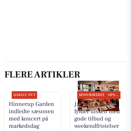
FLERE ARTIKLER
LOKALT NYT
SPONSORERET
OPSLAGSTAVLEN
Hinnerup Garden
Jaataak Slagteren
indledte sæsonen
fylder disken med
med koncert på
gode tilbud og
markedsdag
weekendfristelser