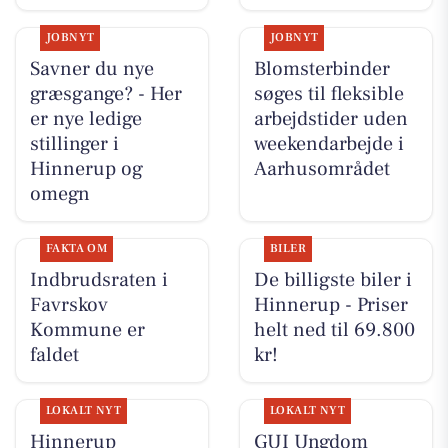
JOBNYT
JOBNYT
Savner du nye
Blomsterbinder
græsgange? - Her
søges til fleksible
er nye ledige
arbejdstider uden
stillinger i
weekendarbejde i
Hinnerup og
Aarhusområdet
omegn
FAKTA OM
BILER
Indbrudsraten i
De billigste biler i
Favrskov
Hinnerup - Priser
Kommune er
helt ned til 69.800
faldet
kr!
LOKALT NYT
LOKALT NYT
Hinnerup
GUI Ungdom