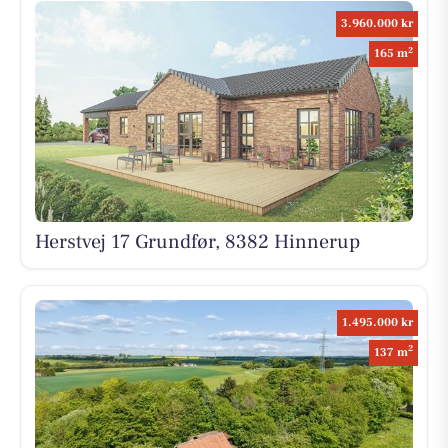
3.960.000 kr
2
165 m
Herstvej 17 Grundfør, 8382 Hinnerup
1.495.000 kr
2
137 m