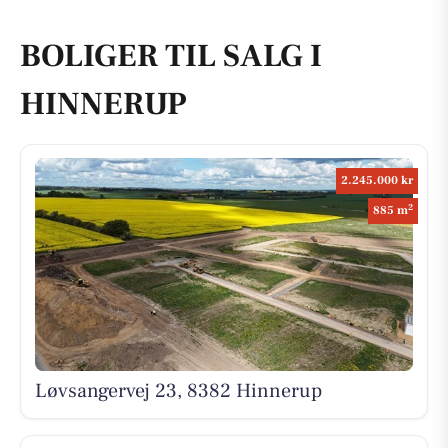
BOLIGER TIL SALG I
HINNERUP
2.245.000 kr
2
885 m
Løvsangervej 23, 8382 Hinnerup