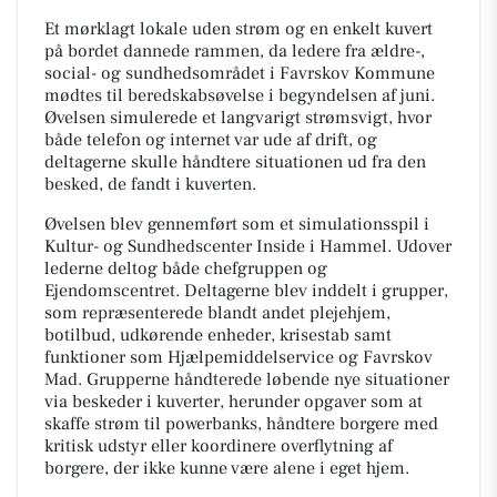
Et mørklagt lokale uden strøm og en enkelt kuvert
på bordet dannede rammen, da ledere fra ældre-,
social- og sundhedsområdet i Favrskov Kommune
mødtes til beredskabsøvelse i begyndelsen af juni.
Øvelsen simulerede et langvarigt strømsvigt, hvor
både telefon og internet var ude af drift, og
deltagerne skulle håndtere situationen ud fra den
besked, de fandt i kuverten.
Øvelsen blev gennemført som et simulationsspil i
Kultur- og Sundhedscenter Inside i Hammel. Udover
lederne deltog både chefgruppen og
Ejendomscentret. Deltagerne blev inddelt i grupper,
som repræsenterede blandt andet plejehjem,
botilbud, udkørende enheder, krisestab samt
funktioner som Hjælpemiddelservice og Favrskov
Mad. Grupperne håndterede løbende nye situationer
via beskeder i kuverter, herunder opgaver som at
skaffe strøm til powerbanks, håndtere borgere med
kritisk udstyr eller koordinere overflytning af
borgere, der ikke kunne være alene i eget hjem.