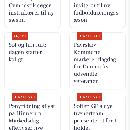
Gymnastik søger
inviterer til ny
instruktører til ny
fodboldtræningss
sæson
æson
VEJRET
LOKALT NYT
Sol og lun luft:
Favrskov
dagen starter
Kommune
køligt
markerer flagdag
for Danmarks
udsendte
veteraner
LOKALT NYT
LOKALT NYT
Ponyridning aflyst
Søften GF’s nye
på Hinnerup
trænerteam
Markedsdag –
præsenteret for 1.
efterlyser nye
holdet