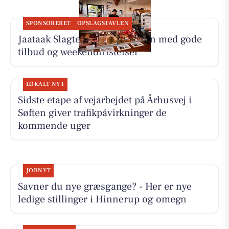
SPONSORERET
OPSLAGSTAVLEN
Jaataak Slagteren fylder disken med gode
tilbud og weekendfristelser
LOKALT NYT
Sidste etape af vejarbejdet på Århusvej i
Søften giver trafikpåvirkninger de
kommende uger
JOBNYT
Savner du nye græsgange? - Her er nye
ledige stillinger i Hinnerup og omegn