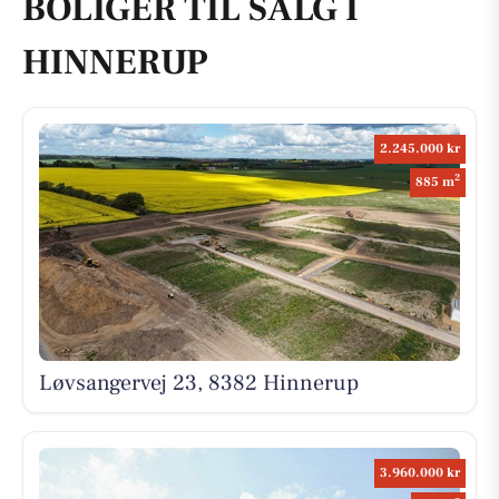
BOLIGER TIL SALG I
HINNERUP
2.245.000 kr
2
885 m
Løvsangervej 23, 8382 Hinnerup
3.960.000 kr