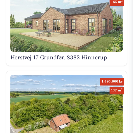
2
165 m
Herstvej 17 Grundfør, 8382 Hinnerup
1.495.000 kr
2
137 m