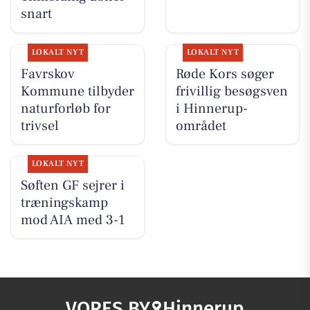
snart
LOKALT NYT
LOKALT NYT
Favrskov
Røde Kors søger
Kommune tilbyder
frivillig besøgsven
naturforløb for
i Hinnerup-
trivsel
området
LOKALT NYT
Søften GF sejrer i
træningskamp
mod AIA med 3-1
VORES BY
Hinnerup