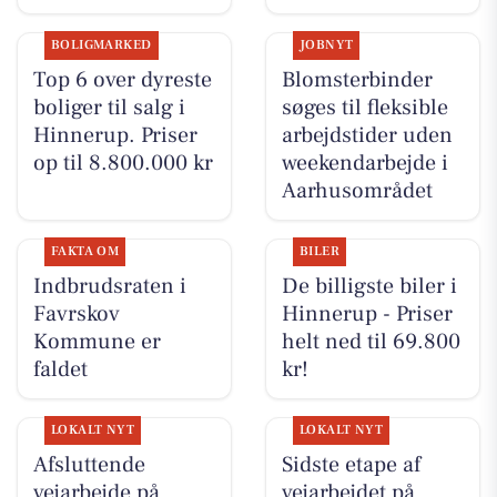
BOLIGMARKED
JOBNYT
Top 6 over dyreste
Blomsterbinder
boliger til salg i
søges til fleksible
Hinnerup. Priser
arbejdstider uden
op til 8.800.000 kr
weekendarbejde i
Aarhusområdet
FAKTA OM
BILER
Indbrudsraten i
De billigste biler i
Favrskov
Hinnerup - Priser
Kommune er
helt ned til 69.800
faldet
kr!
LOKALT NYT
LOKALT NYT
Afsluttende
Sidste etape af
vejarbejde på
vejarbejdet på