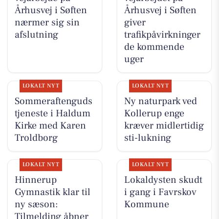
Århusvej i Søften
Århusvej i Søften
nærmer sig sin
giver
afslutning
trafikpåvirkninger
de kommende
uger
LOKALT NYT
LOKALT NYT
Sommeraftenguds
Ny naturpark ved
tjeneste i Haldum
Kollerup enge
Kirke med Karen
kræver midlertidig
Troldborg
sti-lukning
LOKALT NYT
LOKALT NYT
Hinnerup
Lokaldysten skudt
Gymnastik klar til
i gang i Favrskov
ny sæson:
Kommune
Tilmelding åbner