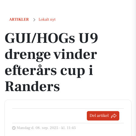
GUI/HOGs U9 drenge vinder efterårs cup i Randers
ARTIKLER
Lokalt nyt
GUI/HOGs U9
drenge vinder
efterårs cup i
Randers
Del artikel
Mandag d. 08. sep. 2025 - kl. 11:45