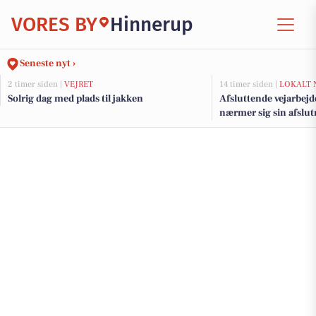
VORES BY
Hinnerup
Seneste nyt ›
2 timer siden |
VEJRET
14 timer siden |
LOKALT 
Solrig dag med plads til jakken
Afsluttende vejarbejd
nærmer sig sin afslu