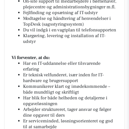
On-site support til medarbejdere i børnehaver,
plejecentre og administrationsbygninger m.fl.
Fejlfinding og opsætning af IT-udstyr
Modtagelse og håndtering af henvendelser i
TopDesk (sagsstyringssystem)
Du vil indgå i en vagtplan til telefonsupporten
Klargøring, levering og installation af IT-
udstyr
Vi forventer, at du:
Har en IT-uddannelse eller tilsvarende
erfaring
Er teknisk velfunderet, især inden for IT-
hardware og brugersupport
Kommunikerer klart og imødekommende –
både mundtligt og skriftligt
Har blik for både helheden og detaljerne i
opgaveløsningen
Arbejder struktureret, tager ansvar og følger
dine opgaver til dørs
Er serviceminded, løsningsorienteret og god
til at samarbejde