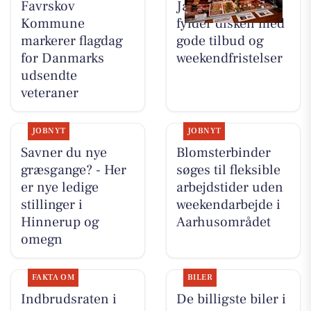
Favrskov
Jaataak Slagteren
Kommune
fylder disken med
markerer flagdag
gode tilbud og
for Danmarks
weekendfristelser
udsendte
veteraner
JOBNYT
JOBNYT
Savner du nye
Blomsterbinder
græsgange? - Her
søges til fleksible
er nye ledige
arbejdstider uden
stillinger i
weekendarbejde i
Hinnerup og
Aarhusområdet
omegn
FAKTA OM
BILER
Indbrudsraten i
De billigste biler i