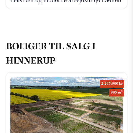
fleksibelt og moderne arbejdsmiljø i Søften
BOLIGER TIL SALG I
HINNERUP
2.245.000 kr
2
885 m