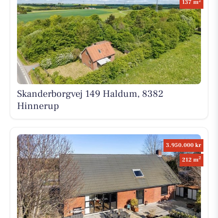
2
137 m
Skanderborgvej 149 Haldum, 8382
Hinnerup
3.950.000 kr
2
212 m