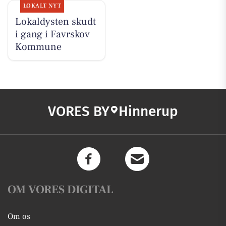
LOKALT NYT
Lokaldysten skudt
i gang i Favrskov
Kommune
VORES BY
Hinnerup
OM VORES DIGITAL
Om os