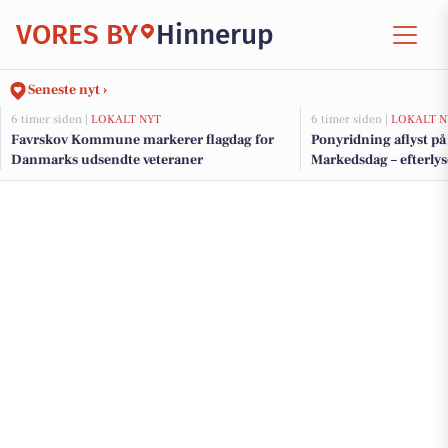
VORES BY
Hinnerup
Seneste nyt ›
6 timer siden |
LOKALT NYT
6 timer siden |
LOKALT N
Favrskov Kommune markerer flagdag for
Ponyridning aflyst p
Danmarks udsendte veteraner
Markedsdag – efterlys