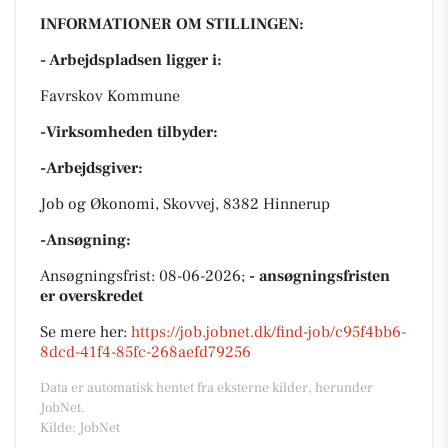
INFORMATIONER OM STILLINGEN:
- Arbejdspladsen ligger i:
Favrskov Kommune
-Virksomheden tilbyder:
-Arbejdsgiver:
Job og Økonomi, Skovvej, 8382 Hinnerup
-Ansøgning:
Ansøgningsfrist: 08-06-2026;
- ansøgningsfristen
er overskredet
Se mere her:
https://job.jobnet.dk/find-job/c95f4bb6-
8dcd-41f4-85fc-268aefd79256
Data er automatisk hentet fra eksterne kilder, herunder
JobNet.
Kilde: JobNet