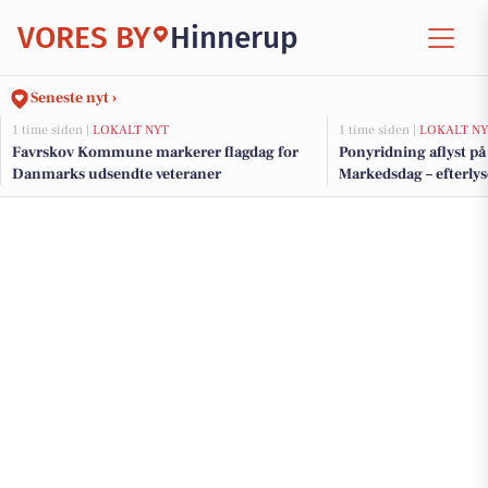
VORES BY
Hinnerup
Seneste nyt ›
1 time siden |
LOKALT NYT
1 time siden |
LOKALT NY
Favrskov Kommune markerer flagdag for
Ponyridning aflyst p
Danmarks udsendte veteraner
Markedsdag – efterlys