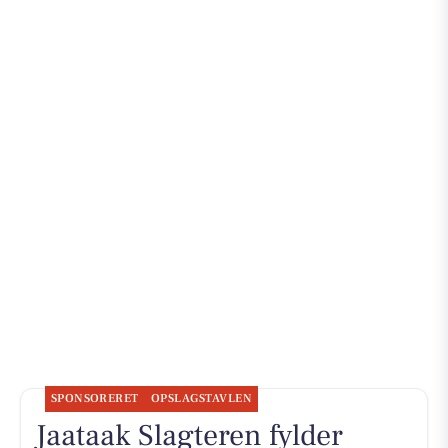
SPONSORERET
OPSLAGSTAVLEN
Jaataak Slagteren fylder