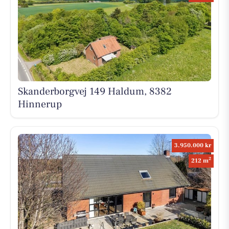
Skanderborgvej 149 Haldum, 8382
Hinnerup
3.950.000 kr
2
212 m