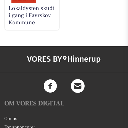
Lokaldysten skudt
i gang i Favrskov
Kommune
VORES BY
Hinnerup
OM VORES DIGITAL
Om os
For annoncører