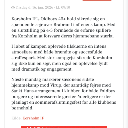
Tirsdag d. 16. jun. 2026 - kl. 09:10
Korsholm IF's Oldboys 45+ hold sikrede sig en
spændende sejr over Brabrand i aftenens kamp. Med
en slutstilling på 4-3 formåede de erfarne spillere
fra Korsholm at forsvare deres hjemmebane stærkt.
I løbet af kampen oplevede tilskuerne en intens
atmosfære med både brændte og succesfulde
straffespark. Med stor kampgejst sikrede Korsholm
sig ikke kun en sejr, men også en oplevelse fyldt
med dramatik og engagement.
Næste mandag markerer sæsonens sidste
hjemmekamp mod Virup, der samtidig fejres med
Sankt Hans-arrangement i klubben for både Foldbys
borgere og interesserede gæster. Yderligere er der
planlagt en sommerafslutningsfest for alle klubbens
børnehold.
Kilde:
Korsholm IF