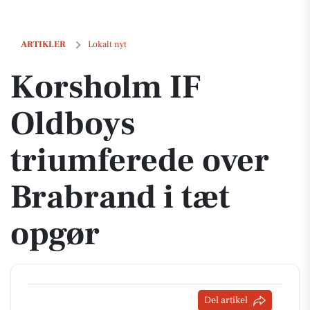
Korsholm IF Oldboys triumferede over Brabrand i tæt opgør
ARTIKLER
Lokalt nyt
Korsholm IF
Oldboys
triumferede over
Brabrand i tæt
opgør
Del artikel