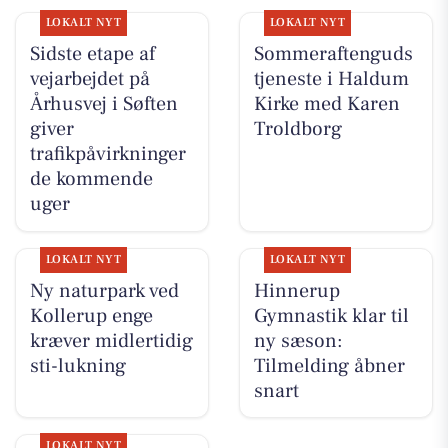
LOKALT NYT
LOKALT NYT
Sidste etape af
Sommeraftenguds
vejarbejdet på
tjeneste i Haldum
Århusvej i Søften
Kirke med Karen
giver
Troldborg
trafikpåvirkninger
de kommende
uger
LOKALT NYT
LOKALT NYT
Ny naturpark ved
Hinnerup
Kollerup enge
Gymnastik klar til
kræver midlertidig
ny sæson:
sti-lukning
Tilmelding åbner
snart
LOKALT NYT