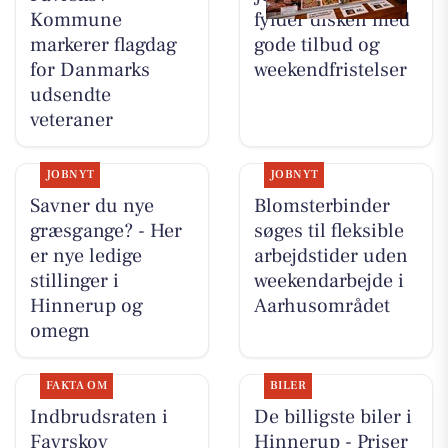
Kommune
fylder disken med
markerer flagdag
gode tilbud og
for Danmarks
weekendfristelser
udsendte
veteraner
JOBNYT
JOBNYT
Savner du nye
Blomsterbinder
græsgange? - Her
søges til fleksible
er nye ledige
arbejdstider uden
stillinger i
weekendarbejde i
Hinnerup og
Aarhusområdet
omegn
FAKTA OM
BILER
Indbrudsraten i
De billigste biler i
Favrskov
Hinnerup - Priser