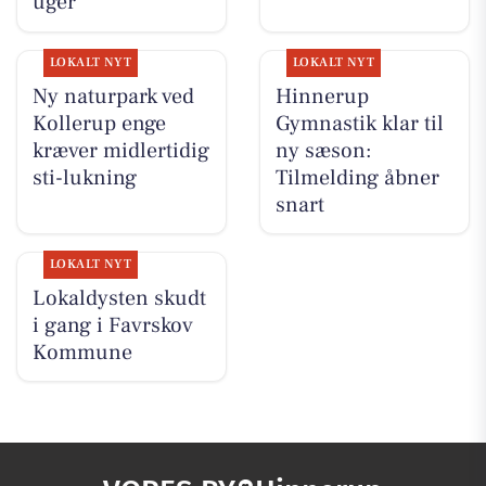
uger
LOKALT NYT
LOKALT NYT
Ny naturpark ved
Hinnerup
Kollerup enge
Gymnastik klar til
kræver midlertidig
ny sæson:
sti-lukning
Tilmelding åbner
snart
LOKALT NYT
Lokaldysten skudt
i gang i Favrskov
Kommune