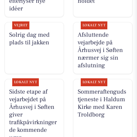
efterlyser nye
holdet
idéer
VEJRET
LOKALT NYT
Solrig dag med
Afsluttende
plads til jakken
vejarbejde på
Århusvej i Søften
nærmer sig sin
afslutning
LOKALT NYT
LOKALT NYT
Sidste etape af
Sommeraftenguds
vejarbejdet på
tjeneste i Haldum
Århusvej i Søften
Kirke med Karen
giver
Troldborg
trafikpåvirkninger
de kommende