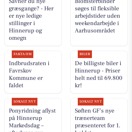
Savner du nye
Blomsterbinder
græsgange? - Her
søges til fleksible
er nye ledige
arbejdstider uden
stillinger i
weekendarbejde i
Hinnerup og
Aarhusområdet
omegn
FAKTA OM
BILER
Indbrudsraten i
De billigste biler i
Favrskov
Hinnerup - Priser
Kommune er
helt ned til 69.800
faldet
kr!
LOKALT NYT
LOKALT NYT
Ponyridning aflyst
Søften GF’s nye
på Hinnerup
trænerteam
Markedsdag –
præsenteret for 1.