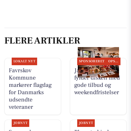
FLERE ARTIKLER
LOKALT NYT
SPONSORERET
OPSLAGSTAVLEN
Favrskov
Jaataak Slagteren
Kommune
fylder disken med
markerer flagdag
gode tilbud og
for Danmarks
weekendfristelser
udsendte
veteraner
JOBNYT
JOBNYT