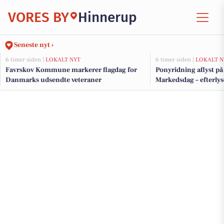
VORES BY
Hinnerup
Seneste nyt ›
6 timer siden |
LOKALT NYT
6 timer siden |
LOKALT N
Favrskov Kommune markerer flagdag for
Ponyridning aflyst p
Danmarks udsendte veteraner
Markedsdag – efterlys