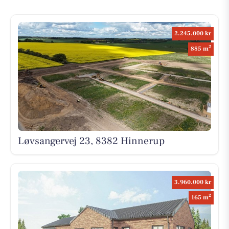
2.245.000 kr
2
885 m
Løvsangervej 23, 8382 Hinnerup
3.960.000 kr
2
165 m