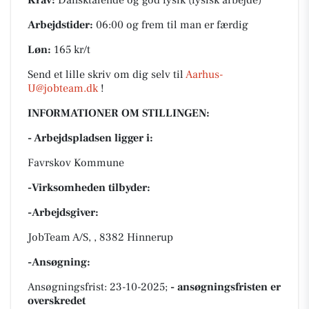
Krav:
Dansktalende og god fysik (fysisk arbejde)
Arbejdstider:
06:00 og frem til man er færdig
Løn:
165 kr/t
Send et lille skriv om dig selv til
Aarhus-
U@jobteam.dk
!
INFORMATIONER OM STILLINGEN:
- Arbejdspladsen ligger i:
Favrskov Kommune
-Virksomheden tilbyder:
-Arbejdsgiver:
JobTeam A/S, , 8382 Hinnerup
-Ansøgning:
Ansøgningsfrist: 23-10-2025;
- ansøgningsfristen er
overskredet