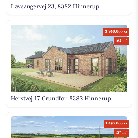
Løvsangervej 23, 8382 Hinnerup
3.960.000 kr
2
165 m
Herstvej 17 Grundfør, 8382 Hinnerup
1.495.000 kr
2
137 m