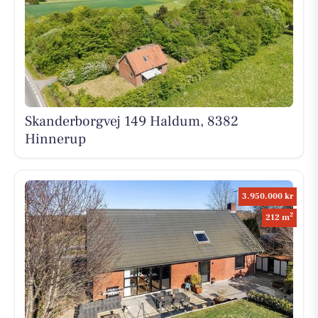
Skanderborgvej 149 Haldum, 8382
Hinnerup
3.950.000 kr
2
212 m