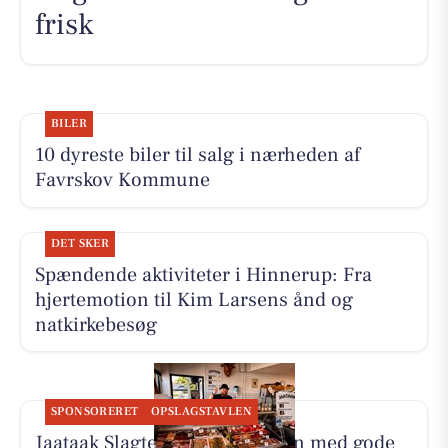
frisk
BILER
10 dyreste biler til salg i nærheden af
Favrskov Kommune
DET SKER
Spændende aktiviteter i Hinnerup: Fra
hjertemotion til Kim Larsens ånd og
natkirkebesøg
SPONSORERET
OPSLAGSTAVLEN
Jaataak Slagteren fylder disken med gode