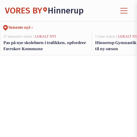
VORES BY
Hinnerup
Seneste nyt ›
17 minutter siden |
LOKALT NYT
1 time siden |
LOKALT NY
Pas på nye skolebørn i trafikken, opfordrer
Hinnerup Gymnastik å
Favrskov Kommune
til ny sæson