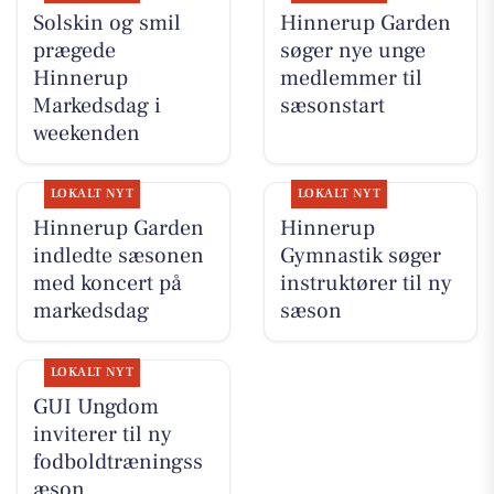
Solskin og smil
Hinnerup Garden
prægede
søger nye unge
Hinnerup
medlemmer til
Markedsdag i
sæsonstart
weekenden
LOKALT NYT
LOKALT NYT
Hinnerup Garden
Hinnerup
indledte sæsonen
Gymnastik søger
med koncert på
instruktører til ny
markedsdag
sæson
LOKALT NYT
GUI Ungdom
inviterer til ny
fodboldtræningss
æson