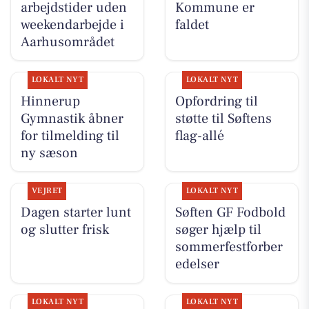
arbejdstider uden
Kommune er
weekendarbejde i
faldet
Aarhusområdet
LOKALT NYT
LOKALT NYT
Hinnerup
Opfordring til
Gymnastik åbner
støtte til Søftens
for tilmelding til
flag-allé
ny sæson
VEJRET
LOKALT NYT
Dagen starter lunt
Søften GF Fodbold
og slutter frisk
søger hjælp til
sommerfestforber
edelser
LOKALT NYT
LOKALT NYT