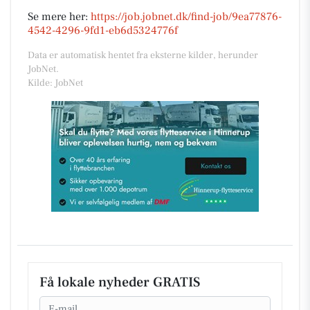
Se mere her:
https://job.jobnet.dk/find-job/9ea77876-
4542-4296-9fd1-eb6d5324776f
Data er automatisk hentet fra eksterne kilder, herunder
JobNet.
Kilde: JobNet
Få lokale nyheder GRATIS
Email