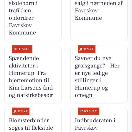
skolebørn i
salg i nærheden af
trafikken,
Favrskov
opfordrer
Kommune
Favrskov
Kommune
DET SKER
JOBNYT
Spændende
Savner du nye
aktiviteter i
græsgange? - Her
Hinnerup: Fra
er nye ledige
hjertemotion til
stillinger i
Kim Larsens ånd
Hinnerup og
og natkirkebesøg
omegn
JOBNYT
FAKTA OM
Blomsterbinder
Indbrudsraten i
søges til fleksible
Favrskov