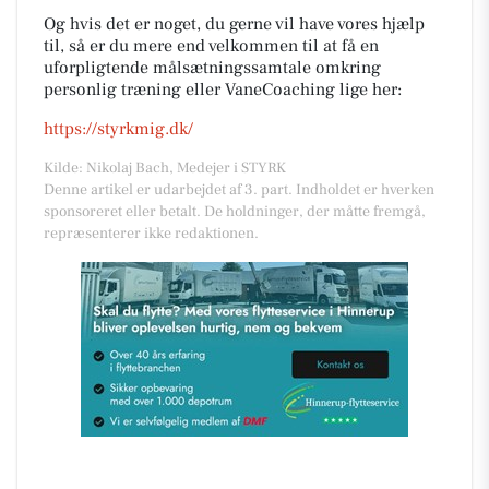
Og hvis det er noget, du gerne vil have vores hjælp
til, så er du mere end velkommen til at få en
uforpligtende målsætningssamtale omkring
personlig træning eller VaneCoaching lige her:
https://styrkmig.dk/
Kilde: Nikolaj Bach, Medejer i STYRK
Denne artikel er udarbejdet af 3. part. Indholdet er hverken
sponsoreret eller betalt. De holdninger, der måtte fremgå,
repræsenterer ikke redaktionen.