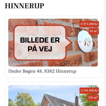
HINNERUP
2.975.000 kr
2
85 m
Under Bøgen 48, 8382 Hinnerup
3.795.000 kr
2
236 m