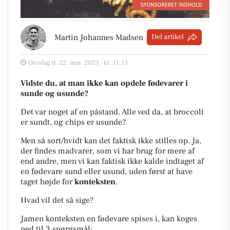
Martin Johannes Madsen
Del artikel
Onsdag d. 22. mar. 2023 - kl. 11:13
Vidste du, at man ikke kan opdele fødevarer i
sunde og usunde?
Det var noget af en påstand. Alle ved da, at broccoli
er sundt, og chips er usunde?
Men så sort/hvidt kan det faktisk ikke stilles op. Ja,
der findes madvarer, som vi har brug for mere af
end andre, men vi kan faktisk ikke kalde indtaget af
en fødevare sund eller usund, uden først at have
taget højde for
konteksten
.
Hvad vil det så sige?
Jamen konteksten en fødevare spises i, kan koges
ned til 3 spørgsmål: