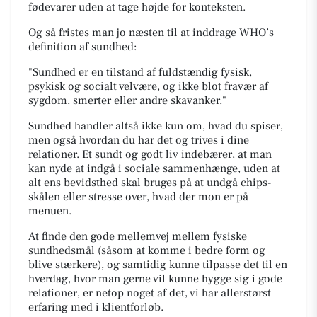
fødevarer uden at tage højde for konteksten.
Og så fristes man jo næsten til at inddrage WHO’s
definition af sundhed:
"Sundhed er en tilstand af fuldstændig fysisk,
psykisk og socialt velvære, og ikke blot fravær af
sygdom, smerter eller andre skavanker."
Sundhed handler altså ikke kun om, hvad du spiser,
men også hvordan du har det og trives i dine
relationer. Et sundt og godt liv indebærer, at man
kan nyde at indgå i sociale sammenhænge, uden at
alt ens bevidsthed skal bruges på at undgå chips-
skålen eller stresse over, hvad der mon er på
menuen.
At finde den gode mellemvej mellem fysiske
sundhedsmål (såsom at komme i bedre form og
blive stærkere), og samtidig kunne tilpasse det til en
hverdag, hvor man gerne vil kunne hygge sig i gode
relationer, er netop noget af det, vi har allerstørst
erfaring med i klientforløb.