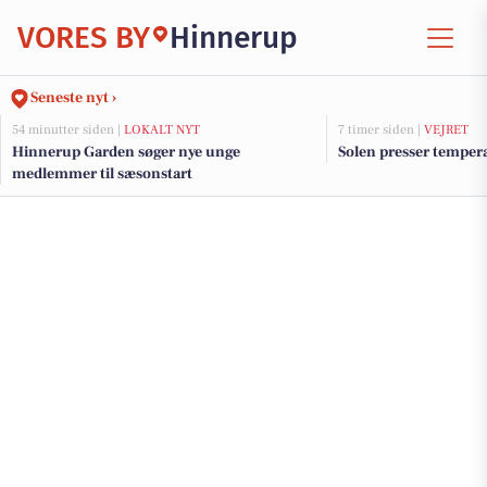
VORES BY
Hinnerup
Seneste nyt ›
54 minutter siden |
LOKALT NYT
7 timer siden |
VEJRET
Hinnerup Garden søger nye unge
Solen presser tempera
medlemmer til sæsonstart