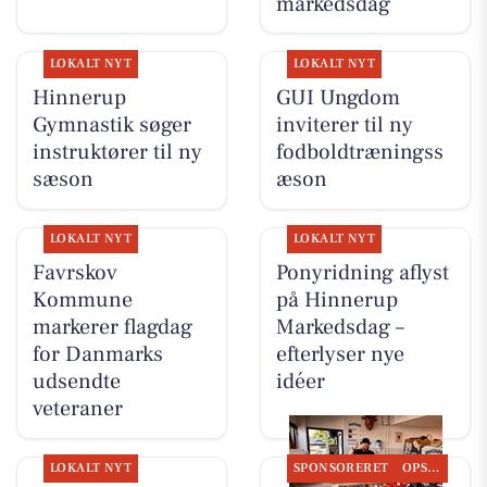
markedsdag
LOKALT NYT
LOKALT NYT
Hinnerup
GUI Ungdom
Gymnastik søger
inviterer til ny
instruktører til ny
fodboldtræningss
sæson
æson
LOKALT NYT
LOKALT NYT
Favrskov
Ponyridning aflyst
Kommune
på Hinnerup
markerer flagdag
Markedsdag –
for Danmarks
efterlyser nye
udsendte
idéer
veteraner
LOKALT NYT
SPONSORERET
OPSLAGSTAVLEN