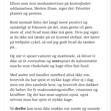
Ellers som min medunderviser på kostvejleder-
uddannelsen, Morten Elsøe, siger det: Prioritér
planter og protein.
Rent mentalt føles det langt mere positivt og
opnåeligt at fokusere på det, man gerne vil gøre
mere af, end hvad man ikke må gøre. Hvis jeg siger,
at du ikke må tænke på en lyserød elefant, der kører
på trehjulet cykel, så ved jeg godt hvad du tænker
på…
Og når vi spiser varieret og mættende, så bliver vi
ikke så tit oversultne og
over
spiser de kalorietætte
snacks som chokolade og kage eller fast food.
Med andre ord handler sundhed altså ikke om,
hvorvidt du har spist et stykke kage eller ej i dag,
men om den samlede kost, og hvorvidt den dækker
dit behov for fx makronæringsstoffer, vitaminer og
kostfibre. Og det kan man sagtens opnå, også
selvom man har spist et stykke kage.
Så
derfor
kan man ikke snakke om sunde og usunde