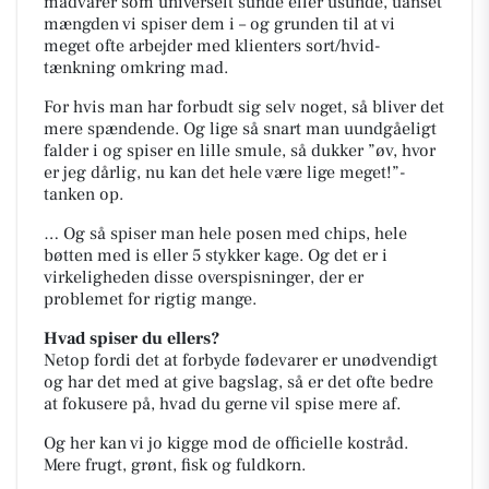
madvarer som universelt sunde eller usunde, uanset
mængden vi spiser dem i – og grunden til at vi
meget ofte arbejder med klienters sort/hvid-
tænkning omkring mad.
For hvis man har forbudt sig selv noget, så bliver det
mere spændende. Og lige så snart man uundgåeligt
falder i og spiser en lille smule, så dukker ”øv, hvor
er jeg dårlig, nu kan det hele være lige meget!”-
tanken op.
… Og så spiser man hele posen med chips, hele
bøtten med is eller 5 stykker kage. Og det er i
virkeligheden disse overspisninger, der er
problemet for rigtig mange.
Hvad spiser du ellers?
Netop fordi det at forbyde fødevarer er unødvendigt
og har det med at give bagslag, så er det ofte bedre
at fokusere på, hvad du gerne vil spise mere af.
Og her kan vi jo kigge mod de officielle kostråd.
Mere frugt, grønt, fisk og fuldkorn.