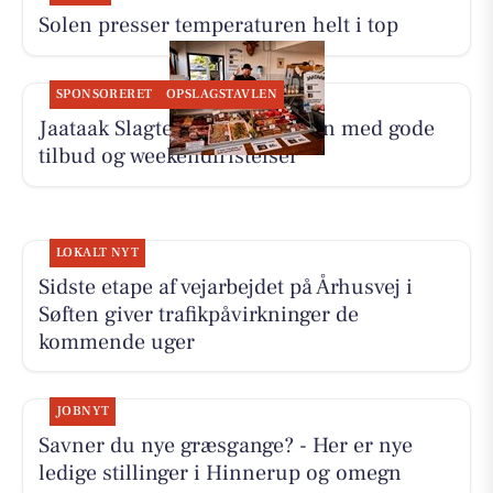
Solen presser temperaturen helt i top
SPONSORERET
OPSLAGSTAVLEN
Jaataak Slagteren fylder disken med gode
tilbud og weekendfristelser
LOKALT NYT
Sidste etape af vejarbejdet på Århusvej i
Søften giver trafikpåvirkninger de
kommende uger
JOBNYT
Savner du nye græsgange? - Her er nye
ledige stillinger i Hinnerup og omegn