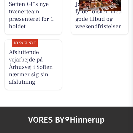
Søften GF’s nye
Jaataak Slagteren
trænerteam
fylder disken med
præsenteret for 1.
gode tilbud og
holdet
weekendfristelser
LOKALT NYT
Afsluttende
vejarbejde på
Århusvej i Søften
nærmer sig sin
afslutning
VORES BY
Hinnerup