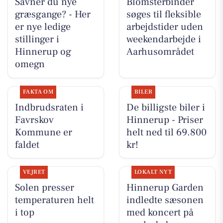
Savner du nye
Blomsterbinder
græsgange? - Her
søges til fleksible
er nye ledige
arbejdstider uden
stillinger i
weekendarbejde i
Hinnerup og
Aarhusområdet
omegn
FAKTA OM
BILER
Indbrudsraten i
De billigste biler i
Favrskov
Hinnerup - Priser
Kommune er
helt ned til 69.800
faldet
kr!
VEJRET
LOKALT NYT
Solen presser
Hinnerup Garden
temperaturen helt
indledte sæsonen
i top
med koncert på