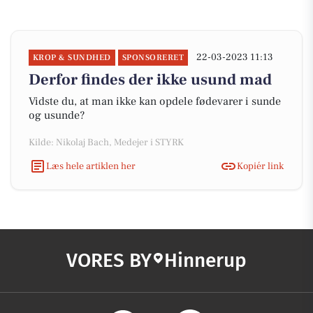
22-03-2023 11:13
KROP & SUNDHED
SPONSORERET
Derfor findes der ikke usund mad
Vidste du, at man ikke kan opdele fødevarer i sunde
og usunde?
Kilde: Nikolaj Bach, Medejer i STYRK
Læs hele artiklen her
Kopiér link
VORES BY
Hinnerup