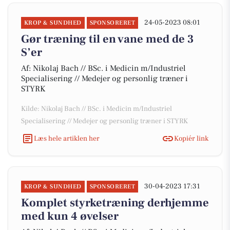
24-05-2023 08:01
KROP & SUNDHED
SPONSORERET
Gør træning til en vane med de 3
S’er
Af: Nikolaj Bach // BSc. i Medicin m/Industriel
Specialisering // Medejer og personlig træner i
STYRK
Kilde: Nikolaj Bach // BSc. i Medicin m/Industriel
Specialisering // Medejer og personlig træner i STYRK
Læs hele artiklen her
Kopiér link
30-04-2023 17:31
KROP & SUNDHED
SPONSORERET
Komplet styrketræning derhjemme
med kun 4 øvelser