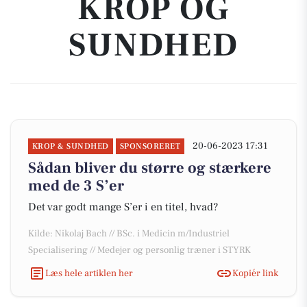
KROP OG
SUNDHED
20-06-2023 17:31
KROP & SUNDHED
SPONSORERET
Sådan bliver du større og stærkere
med de 3 S’er
Det var godt mange S’er i en titel, hvad?
Kilde: Nikolaj Bach // BSc. i Medicin m/Industriel
Specialisering // Medejer og personlig træner i STYRK
Læs hele artiklen her
Kopiér link