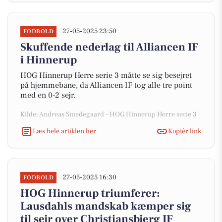
27-05-2025 23:50
FODBOLD
Skuffende nederlag til Alliancen IF
i Hinnerup
HOG Hinnerup Herre serie 3 måtte se sig besejret
på hjemmebane, da Alliancen IF tog alle tre point
med en 0-2 sejr.
Kilde: Andreas Smedegaard - HOG Hinnerup Herre serie 3
Læs hele artiklen her
Kopiér link
27-05-2025 16:30
FODBOLD
HOG Hinnerup triumferer:
Lausdahls mandskab kæmper sig
til sejr over Christiansbjerg IF