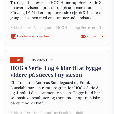
Tirsdag aften leverede HOG Hinnerup Herre Serie 3
en overbevisende præstation på udebane mod
Fårvang IF. Med en imponerende sejr på 8-1 satte de
gang i sæsonen med en dominerende indsats.
Kilde: Andreas Smedegaard - HOG Hinnerup Herre serie 3
Læs hele artiklen her
Kopiér link
06-08-2025 12:30
SPORT
HOG's Serie 3 og 4 klar til at bygge
videre på succes i ny sæson
Cheftrænerne Andreas Smedegaard og Frank
Lausdahl har et stramt program for HOG's Serie 3
og 4-hold i den kommende sæson. Begge hold har
set positive resultater, og trænerne er optimistiske
på vej mod kickoff.
Kilde: Andreas Smedegaard og Frank Lausdahl