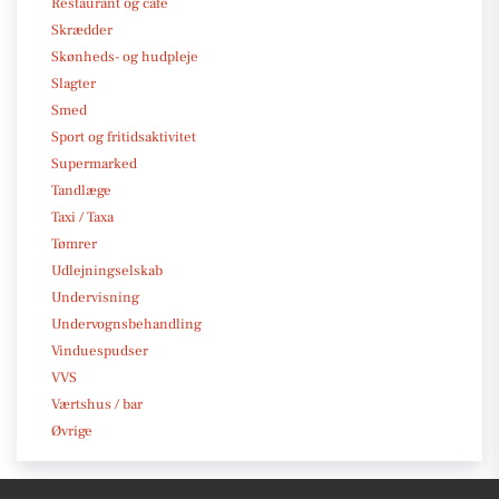
Restaurant og café
Skrædder
Skønheds- og hudpleje
Slagter
Smed
Sport og fritidsaktivitet
Supermarked
Tandlæge
Taxi / Taxa
Tømrer
Udlejningselskab
Undervisning
Undervognsbehandling
Vinduespudser
VVS
Værtshus / bar
Øvrige