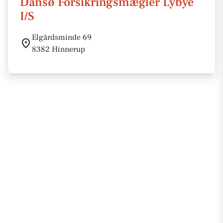
Dansø Forsikringsmægler Lybye
I/S
Elgårdsminde 69
8382 Hinnerup