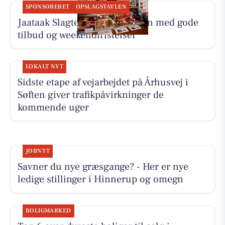
SPONSORERET
OPSLAGSTAVLEN
Jaataak Slagteren fylder disken med gode
tilbud og weekendfristelser
LOKALT NYT
Sidste etape af vejarbejdet på Århusvej i
Søften giver trafikpåvirkninger de
kommende uger
JOBNYT
Savner du nye græsgange? - Her er nye
ledige stillinger i Hinnerup og omegn
BOLIGMARKED