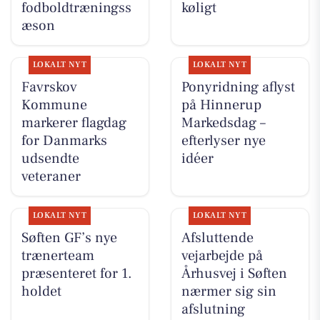
fodboldtræningss
køligt
æson
LOKALT NYT
LOKALT NYT
Favrskov
Ponyridning aflyst
Kommune
på Hinnerup
markerer flagdag
Markedsdag –
for Danmarks
efterlyser nye
udsendte
idéer
veteraner
LOKALT NYT
LOKALT NYT
Søften GF’s nye
Afsluttende
trænerteam
vejarbejde på
præsenteret for 1.
Århusvej i Søften
holdet
nærmer sig sin
afslutning