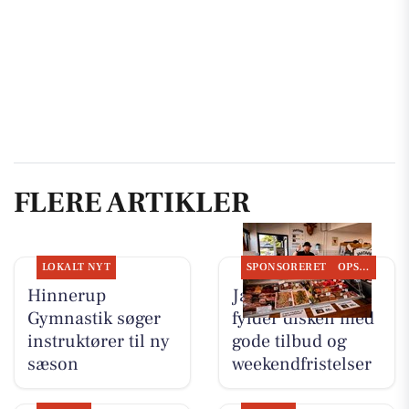
FLERE ARTIKLER
LOKALT NYT
SPONSORERET
OPSLAGSTAVLEN
Hinnerup
Jaataak Slagteren
Gymnastik søger
fylder disken med
instruktører til ny
gode tilbud og
sæson
weekendfristelser