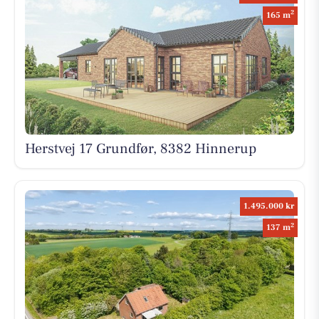
2
165 m
Herstvej 17 Grundfør, 8382 Hinnerup
1.495.000 kr
2
137 m