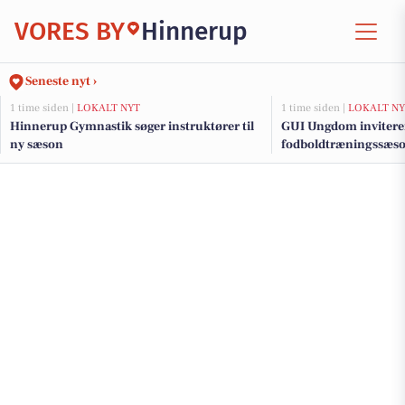
VORES BY
Hinnerup
Seneste nyt ›
1 time siden |
LOKALT NYT
1 time siden |
LOKALT NY
Hinnerup Gymnastik søger instruktører til
GUI Ungdom inviterer
ny sæson
fodboldtræningssæs