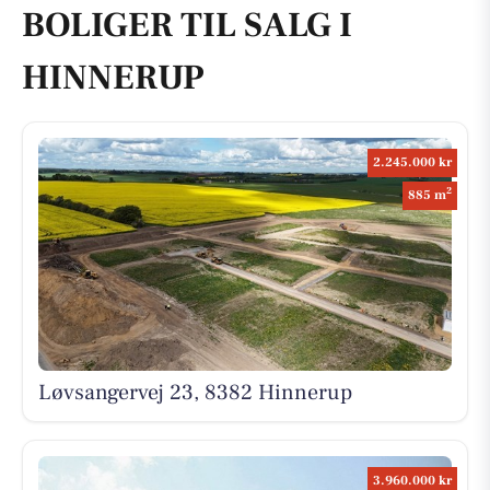
BOLIGER TIL SALG I
HINNERUP
2.245.000 kr
2
885 m
Løvsangervej 23, 8382 Hinnerup
3.960.000 kr