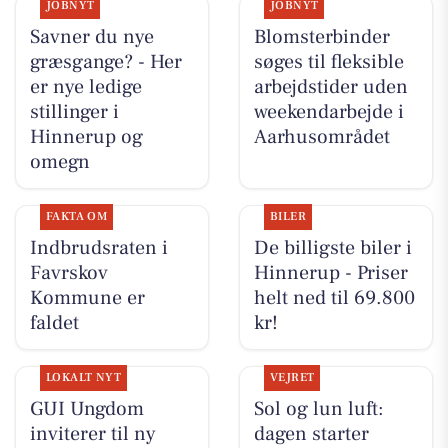
JOBNYT
JOBNYT
Savner du nye
Blomsterbinder
græsgange? - Her
søges til fleksible
er nye ledige
arbejdstider uden
stillinger i
weekendarbejde i
Hinnerup og
Aarhusområdet
omegn
FAKTA OM
BILER
Indbrudsraten i
De billigste biler i
Favrskov
Hinnerup - Priser
Kommune er
helt ned til 69.800
faldet
kr!
LOKALT NYT
VEJRET
GUI Ungdom
Sol og lun luft:
inviterer til ny
dagen starter