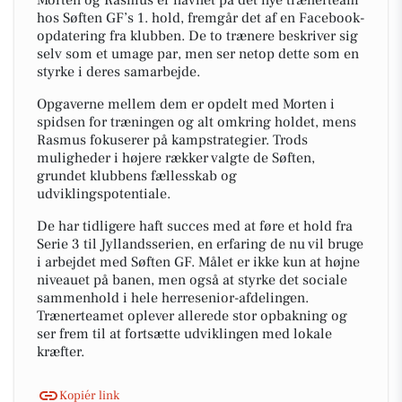
Morten og Rasmus er navnet på det nye trænerteam
hos Søften GF’s 1. hold, fremgår det af en Facebook-
opdatering fra klubben. De to trænere beskriver sig
selv som et umage par, men ser netop dette som en
styrke i deres samarbejde.
Opgaverne mellem dem er opdelt med Morten i
spidsen for træningen og alt omkring holdet, mens
Rasmus fokuserer på kampstrategier. Trods
muligheder i højere rækker valgte de Søften,
grundet klubbens fællesskab og
udviklingspotentiale.
De har tidligere haft succes med at føre et hold fra
Serie 3 til Jyllandsserien, en erfaring de nu vil bruge
i arbejdet med Søften GF. Målet er ikke kun at højne
niveauet på banen, men også at styrke det sociale
sammenhold i hele herresenior-afdelingen.
Trænerteamet oplever allerede stor opbakning og
ser frem til at fortsætte udviklingen med lokale
kræfter.
Kopiér link