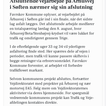
Afsluttende vejarbejde på Århusvej
i Søften nærmer sig sin afslutning
Favrskov Kommune oplyser, at vejarbejdet på
Århusvej i Søften går ind i sin finale, når det sidste
lag asfalt lægges. Det afsluttende arbejde medfører
en totalspærring lørdag den 8. august, hvor
Århusvej/Beta/Stenhøjvej-krydset vil være lukket for
trafik og omdirigeret gennem Trige.
I de efterfølgende uger 33 og 34 vil yderligere
asfaltering finde sted. Her spærres dele af vejen i
perioder, men trafik vil kunne passere skiftevis i
begge retninger via erhvervsområdet. Favrskov
Kommune forventer, at arbejdet vil forbedre
trafikflowet markant.
Selvom kommunens projekt afsluttes, fortsætter
Vejdirektoratet med projekter på Århusvej og nær
motorvej E45. Følg mere om Vejdirektoraternes
aktiviteter via deres hjemmeside. For spørgsmål
vedrørende kommunens projekt kan Trafik og Veje-
afdelingen kontaktes direkte.