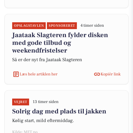
4 timer siden
OPSLAGSTAVLEN
SPONSORERET
Jaataak Slagteren fylder disken
med gode tilbud og
weekendfristelser
Så er der nyt fra Jaataak Slagteren
Læs hele artiklen her
Kopiér link
13 timer siden
VEJRET
Solrig dag med plads til jakken
Kølig start, mild eftermiddag.
Kilde: MET.no