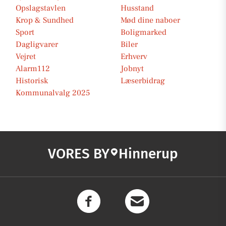
Opslagstavlen
Husstand
Krop & Sundhed
Mød dine naboer
Sport
Boligmarked
Dagligvarer
Biler
Vejret
Erhverv
Alarm112
Jobnyt
Historisk
Læserbidrag
Kommunalvalg 2025
VORES BY
Hinnerup