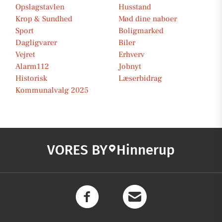
Opslagstavlen
Husstand
Krop & Sundhed
Mød dine naboer
Sport
Boligmarked
Dagligvarer
Biler
Vejret
Erhverv
Alarm112
Jobnyt
Historisk
Læserbidrag
Kommunalvalg 2025
VORES BY
Hinnerup