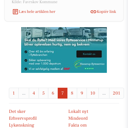
Kilde: Favrskov Kommune
Læs hele artiklen her
Kopiér link
1
...
4
5
6
7
8
9
10
...
201
Det sker
Lokalt nyt
Erhvervsprofil
Mindeord
Lykønskning
Fakta om