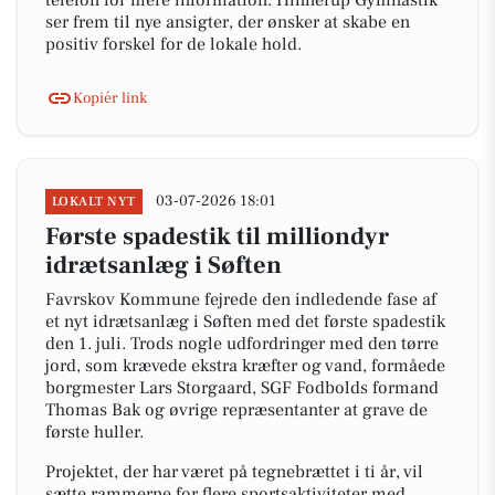
telefon for mere information. Hinnerup Gymnastik
ser frem til nye ansigter, der ønsker at skabe en
positiv forskel for de lokale hold.
Kopiér link
03-07-2026 18:01
LOKALT NYT
Første spadestik til milliondyr
idrætsanlæg i Søften
Favrskov Kommune fejrede den indledende fase af
et nyt idrætsanlæg i Søften med det første spadestik
den 1. juli. Trods nogle udfordringer med den tørre
jord, som krævede ekstra kræfter og vand, formåede
borgmester Lars Storgaard, SGF Fodbolds formand
Thomas Bak og øvrige repræsentanter at grave de
første huller.
Projektet, der har været på tegnebrættet i ti år, vil
sætte rammerne for flere sportsaktiviteter med