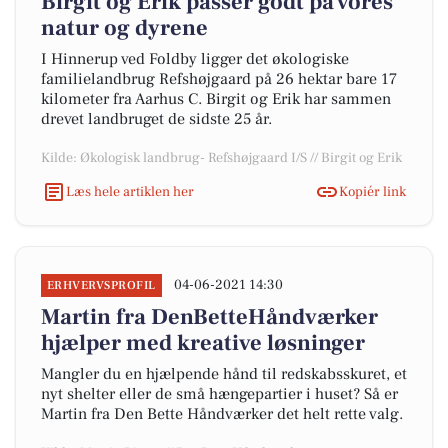
Birgit og Erik passer godt på vores
natur og dyrene
I Hinnerup ved Foldby ligger det økologiske
familielandbrug Refshøjgaard på 26 hektar bare 17
kilometer fra Aarhus C. Birgit og Erik har sammen
drevet landbruget de sidste 25 år.
Kilde: Økologisk landbrug- Refshøjgaard I/S // Birgit og Erik
Læs hele artiklen her
Kopiér link
04-06-2021 14:30
ERHVERVSPROFIL
Martin fra DenBetteHåndværker
hjælper med kreative løsninger
Mangler du en hjælpende hånd til redskabsskuret, et
nyt shelter eller de små hængepartier i huset? Så er
Martin fra Den Bette Håndværker det helt rette valg.