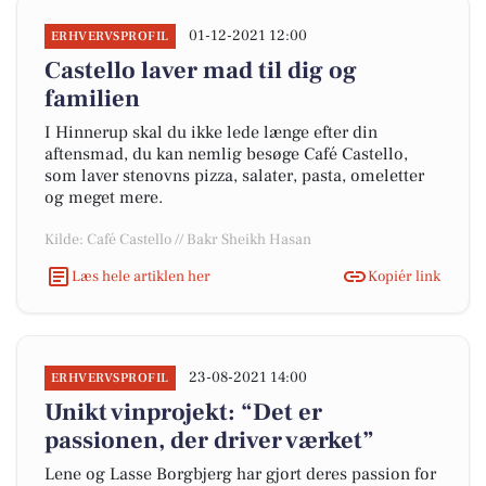
01-12-2021 12:00
ERHVERVSPROFIL
Castello laver mad til dig og
familien
I Hinnerup skal du ikke lede længe efter din
aftensmad, du kan nemlig besøge Café Castello,
som laver stenovns pizza, salater, pasta, omeletter
og meget mere.
Kilde: Café Castello // Bakr Sheikh Hasan
Læs hele artiklen her
Kopiér link
23-08-2021 14:00
ERHVERVSPROFIL
Unikt vinprojekt: “Det er
passionen, der driver værket”
Lene og Lasse Borgbjerg har gjort deres passion for