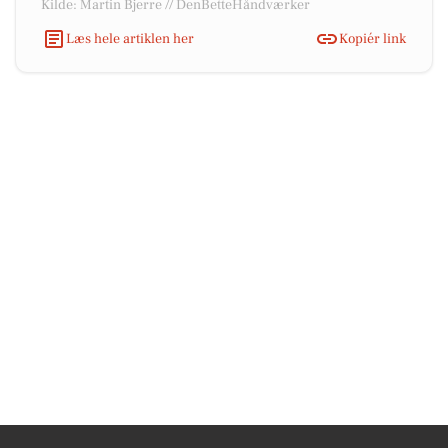
Kilde: Martin Bjerre // DenBetteHåndværker
Læs hele artiklen her
Kopiér link