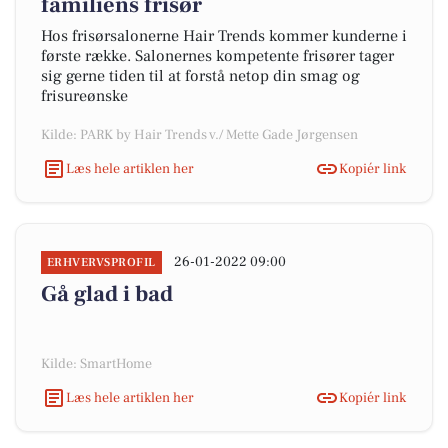
familiens frisør
Hos frisørsalonerne Hair Trends kommer kunderne i
første række. Salonernes kompetente frisører tager
sig gerne tiden til at forstå netop din smag og
frisureønske
Kilde: PARK by Hair Trends v./ Mette Gade Jørgensen
Læs hele artiklen her
Kopiér link
26-01-2022 09:00
ERHVERVSPROFIL
Gå glad i bad
Kilde: SmartHome
Læs hele artiklen her
Kopiér link