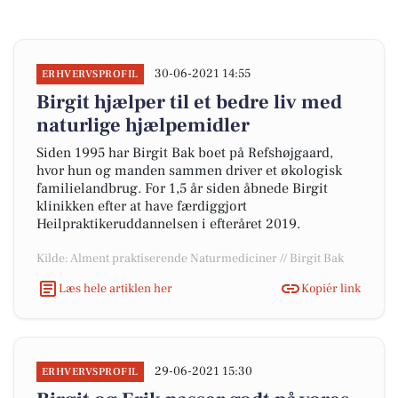
30-06-2021 14:55
ERHVERVSPROFIL
Birgit hjælper til et bedre liv med
naturlige hjælpemidler
Siden 1995 har Birgit Bak boet på Refshøjgaard,
hvor hun og manden sammen driver et økologisk
familielandbrug. For 1,5 år siden åbnede Birgit
klinikken efter at have færdiggjort
Heilpraktikeruddannelsen i efteråret 2019.
Kilde: Alment praktiserende Naturmediciner // Birgit Bak
Læs hele artiklen her
Kopiér link
29-06-2021 15:30
ERHVERVSPROFIL