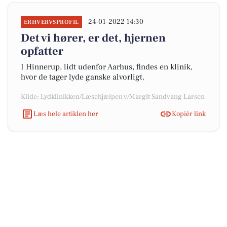
24-01-2022 14:30
ERHVERVSPROFIL
Det vi hører, er det, hjernen
opfatter
I Hinnerup, lidt udenfor Aarhus, findes en klinik,
hvor de tager lyde ganske alvorligt.
Kilde: Lydklinikken/Læsehjælpen v/Margit Sandvang Larsen
Læs hele artiklen her
Kopiér link