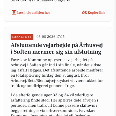
Så er der nyt fra Jaataak Slagteren
Læs hele artiklen her
Kopiér link
06-08-2026 17:15
LOKALT NYT
Afsluttende vejarbejde på Århusvej
i Søften nærmer sig sin afslutning
Favrskov Kommune oplyser, at vejarbejdet på
Århusvej i Søften går ind i sin finale, når det sidste
lag asfalt lægges. Det afsluttende arbejde medfører
en totalspærring lørdag den 8. august, hvor
Århusvej/Beta/Stenhøjvej-krydset vil være lukket for
trafik og omdirigeret gennem Trige.
I de efterfølgende uger 33 og 34 vil yderligere
asfaltering finde sted. Her spærres dele af vejen i
perioder, men trafik vil kunne passere skiftevis i
begge retninger via erhvervsområdet. Favrskov
Kommune forventer, at arbejdet vil forbedre