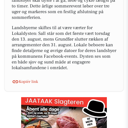
landsbyer skal dyste i at gå, løbe og cykle længst på
to timer. Dette årlige sommerevent løber over tre
uger og markeres som en festlig afslutning på
sommerferien.
Landsbyerne skiftes til at være værter for
Lokaldysten: Sall står som det første vært torsdag
den 13. august, mens Grundfør slutter rækken af
arrangementer den 31. august. Lokale beboere kan
finde detaljerne og øvrige datoer for deres landsbyer
på kommunens Facebook-events. Dysten ses som
en både sjov og sund måde at engagere
lokalsamfundene i området.
Kopiér link