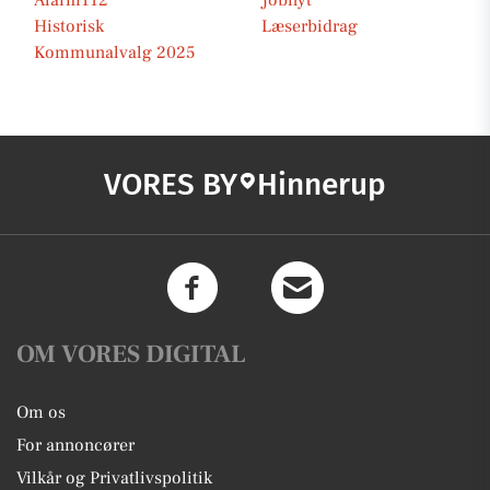
Alarm112
Jobnyt
Historisk
Læserbidrag
Kommunalvalg 2025
VORES BY
Hinnerup
OM VORES DIGITAL
Om os
For annoncører
Vilkår og Privatlivspolitik