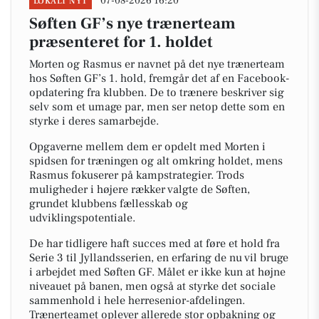
07-08-2026 16:20
LOKALT NYT
Søften GF’s nye trænerteam
præsenteret for 1. holdet
Morten og Rasmus er navnet på det nye trænerteam
hos Søften GF’s 1. hold, fremgår det af en Facebook-
opdatering fra klubben. De to trænere beskriver sig
selv som et umage par, men ser netop dette som en
styrke i deres samarbejde.
Opgaverne mellem dem er opdelt med Morten i
spidsen for træningen og alt omkring holdet, mens
Rasmus fokuserer på kampstrategier. Trods
muligheder i højere rækker valgte de Søften,
grundet klubbens fællesskab og
udviklingspotentiale.
De har tidligere haft succes med at føre et hold fra
Serie 3 til Jyllandsserien, en erfaring de nu vil bruge
i arbejdet med Søften GF. Målet er ikke kun at højne
niveauet på banen, men også at styrke det sociale
sammenhold i hele herresenior-afdelingen.
Trænerteamet oplever allerede stor opbakning og