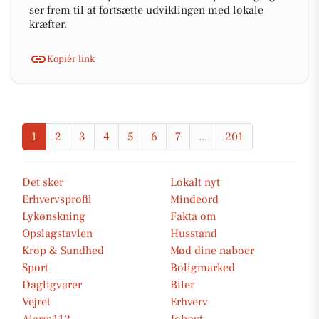
ser frem til at fortsætte udviklingen med lokale
kræfter.
Kopiér link
1
2
3
4
5
6
7
...
201
Det sker
Lokalt nyt
Erhvervsprofil
Mindeord
Lykønskning
Fakta om
Opslagstavlen
Husstand
Krop & Sundhed
Mød dine naboer
Sport
Boligmarked
Dagligvarer
Biler
Vejret
Erhverv