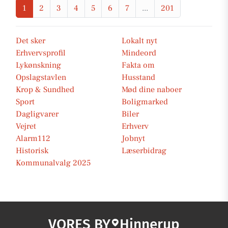
1
2
3
4
5
6
7
...
201
Det sker
Lokalt nyt
Erhvervsprofil
Mindeord
Lykønskning
Fakta om
Opslagstavlen
Husstand
Krop & Sundhed
Mød dine naboer
Sport
Boligmarked
Dagligvarer
Biler
Vejret
Erhverv
Alarm112
Jobnyt
Historisk
Læserbidrag
Kommunalvalg 2025
VORES BY
Hinnerup